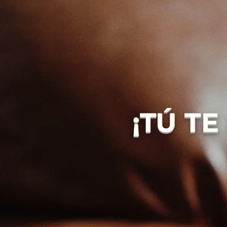
¡TÚ T