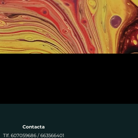
Contacta
Tlf. 607059686 / 663566401