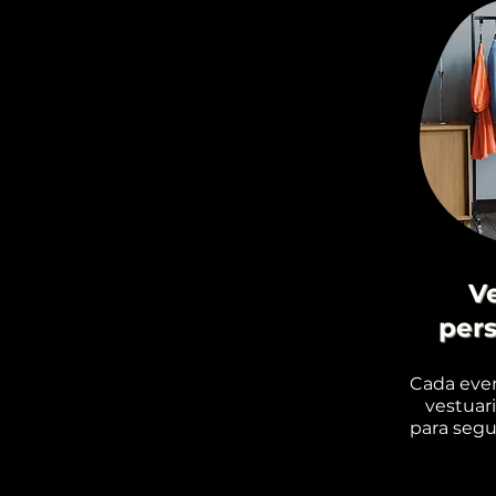
V
pers
Cada eve
vestuari
para segu