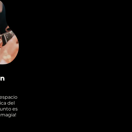
en
espacio
ica del
punto es
 magia!