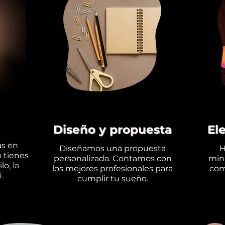
Diseño y propuesta
El
as en
Diseñamos una propuesta
H
o tienes
personalizada. Contamos con
minu
lo,
la
los mejores profesionales para
com
.
cumplir tu sueño.